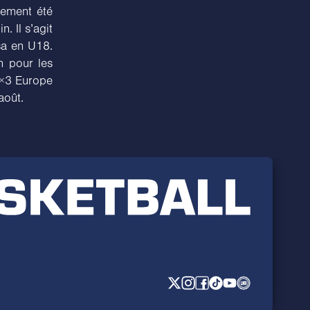
lement été
. Il s’agit
sa en U18.
n pour les
 3×3 Europe
août.