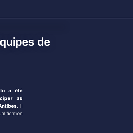
équipes de
lo a été
ciper au
Antibes.
Il
alification