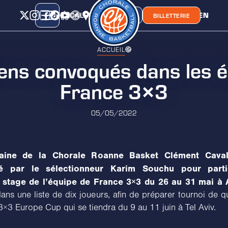
CALENDRIER
CLASSEMENT
LIEN
CHORA'
BOUTIQUE
BILLETTERIE
ACCUEIL
ens convoqués dans les 
France 3×3
05/05/2022
taine de la Chorale Roanne Basket Clément Caval
é par le sélectionneur Karim Souchu pour parti
 stage de l’équipe de France 3×3 du 26 au 31 mai à 
ans une liste de dix joueurs, afin de préparer tournoi de qu
3×3 Europe Cup qui se tiendra du 9 au 11 juin à Tel Aviv.