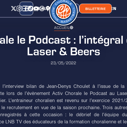
CALENDRIER
CLASSEMENT
LIEN
CHORA'
BOUTIQUE
BILLETTERIE
ACCUEIL
le le Podcast : l’intégral
Laser & Beers
23/05/2022
 l’interview bilan de Jean-Denys Choulet à l’issue de la
lite lors de l’évènement Activ Chorale le Podcast au Las
ier. L’entraineur choralien est revenu sur l’exercice 2021/
r le recrutement en vue de la saison prochaine. Trois autre
nregistrés à cette occasion : le débrief de l’équipe d
nce LNB TV des éducateurs de la formation choralienne et le