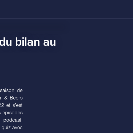
 du bilan au
 saison de
er & Beers
22 et s’est
s épisodes
u podcast,
 quiz avec