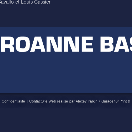
avallo et Louis Cassier.
|
Confidentialité
|
Contact
Site Web réalisé par
Alexey Palkin
/
Garage404
Print &