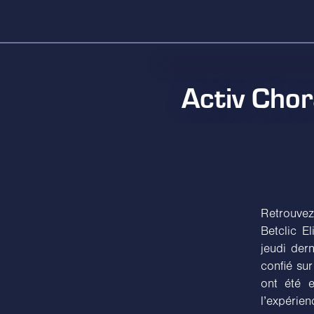
Activ Chora
Retrouvez
Betclic E
jeudi dern
confié su
ont été e
l’expérie