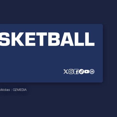
 Médias :
OZ-MEDIA