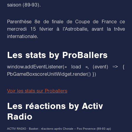
saison (89-93).
Parenthèse 8e de finale de Coupe de France ce
mercredi 15 février à l’Astroballe, avant la trêve
internationale.
Les stats by ProBallers
window.addEventListener(« load », (event) => {
PbGameBoxscoreUnitWidget.render() })
Voir les stats sur Proballers
Les réactions by Activ
Radio
ACTIV RADIO
·
Basket : réactions après Chorale – Fos Provence (89-93 ap)