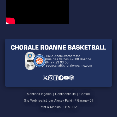
Halle André-Vacheresse
Rue des Vernes 42300 Roanne
04 77 23 93 00
secretariat@chorale-roanne.com
Mentions légales
|
Confidentialité
|
Contact
Site Web réalisé par
Alexey Palkin
/
Garage404
Print & Médias :
OZ-MEDIA