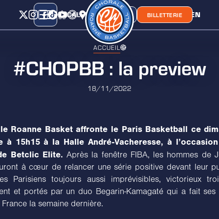
CALENDRIER
CLASSEMENT
LIEN
CHORA'
BOUTIQUE
BILLETTERIE
ACCUEIL
#CHOPBB : la preview
18/11/2022
le Roanne Basket affronte le Paris Basketball ce di
 à 15h15 à la Halle André-Vacheresse, à l’occasion
e Betclic Elite.
Après la fenêtre FIBA, les hommes de 
uront à cœur de relancer une série positive devant leur pu
s Parisiens toujours aussi imprévisibles, victorieux tro
nt et portés par un duo Begarin-Kamagaté qui a fait ses
 France la semaine dernière.