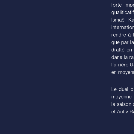
forte imp
qualifica
Ismaël Ka
internatio
rendre à 
que par l
drafté en
dans la r
l’arrière 
en moyen
Le duel p
moyenne !
la saison 
et Activ R