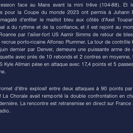
ression face au Mans avant la mini trêve (104-88). Et 
tifs pour la Coupe du monde 2023 ont permis à Juhann 
magaté d’enfiler le maillot bleu aux côtés d’Axel Toupan
nal a du rythme et de la confiance, et il est rejoint au m
Roanne par l’ailier-fort US Aamir Simms de retour de bless
a recrue porto-ricaine Alfonso Plummer. La tour de contrôle
 juin dernier par Denver, demeure une puissante arme de 
aquette avec près de 10 rebonds et 2 contres en moyenne, 
US Kyle Allman pèse en attaque avec 17,4 points et 5 passe
ne.
romet d’être explosif entre deux attaques à 90 points pa
 La Chorale avait remporté la double confrontation en c
dernière. La rencontre est retransmise en direct sur Franc
adio.