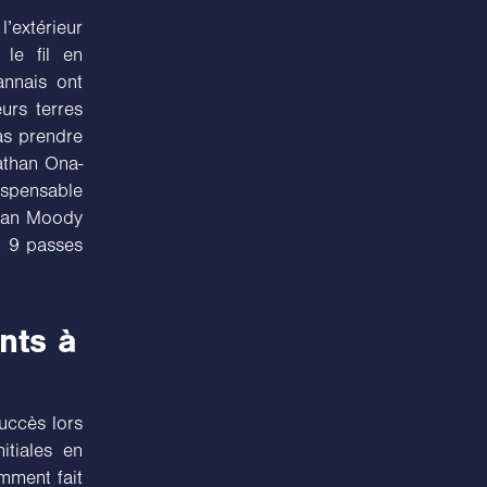
l’extérieur
le fil en
nnais ont
urs terres
as prendre
nathan Ona-
ispensable
efan Moody
t 9 passes
ants à
succès lors
itiales en
mment fait