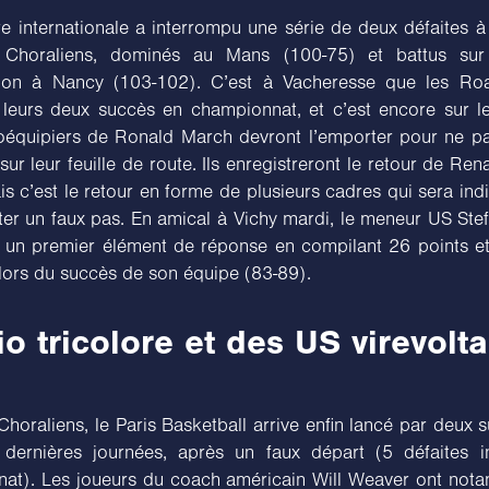
 internationale a interrompu une série de deux défaites à 
 Choraliens, dominés au Mans (100-75) et battus sur 
tion à Nancy (103-102). C’est à Vacheresse que les Roa
leurs deux succès en championnat, et c’est encore sur le
oéquipiers de Ronald March devront l’emporter pour ne p
sur leur feuille de route. Ils enregistreront le retour de Re
s c’est le retour en forme de plusieurs cadres qui sera ind
iter un faux pas. En amical à Vichy mardi, le meneur US St
 un premier élément de réponse en compilant 26 points e
 lors du succès de son équipe (83-89).
io tricolore et des US virevolt
horaliens, le Paris Basketball arrive enfin lancé par deux 
 dernières journées, après un faux départ (5 défaites in
at). Les joueurs du coach américain Will Weaver ont nota