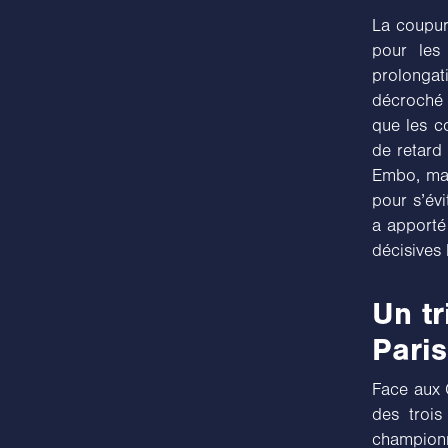
La coupure
pour les
prolonga
décroché 
que les c
de retard 
Embo, mai
pour s’év
a apporté
décisives
Un tr
Paris
Face aux C
des trois
championn