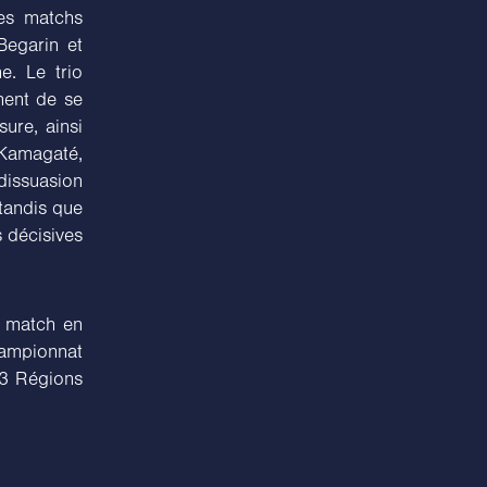
les matchs
Begarin et
e. Le trio
oment de se
ure, ainsi
 Kamagaté,
dissuasion
tandis que
s décisives
r match en
hampionnat
e 3 Régions