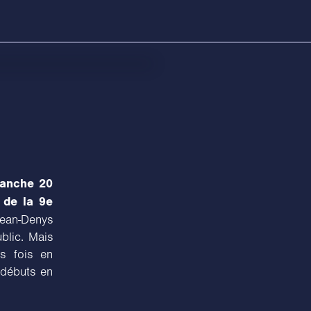
manche 20
 de la 9e
Jean-Denys
blic. Mais
is fois en
 débuts en