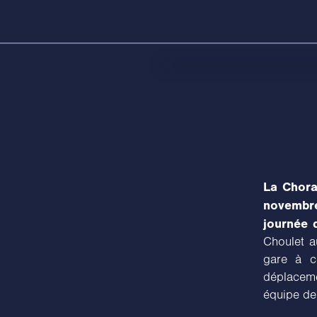
La Chora
novembre
journée d
Choulet a
gare à ce
déplaceme
équipe de