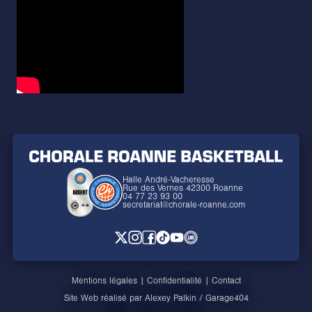
Halle André-Vacheresse
Rue des Vernes 42300 Roanne
04 77 23 93 00
secretariat@chorale-roanne.com
Mentions légales
|
Confidentialité
|
Contact
Site Web réalisé par
Alexey Palkin
/
Garage404