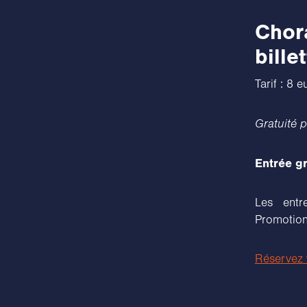
Chora
bille
Tarif : 8 
Gratuité p
Entrée gr
Les entr
Promotion
Réservez v