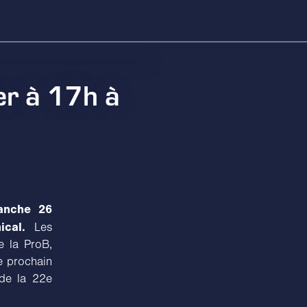
er à 17h à
anche 26
cal.
Les
e la ProB,
le prochain
de la 22e