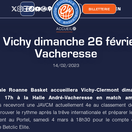
CALENDRIER
CLASSEMENT
LIEN
CHORA'
BOUTIQUE
BILLETTERIE
ACCUEIL
 Vichy dimanche 26 févri
Vacheresse
14/02/2023
ale Roanne Basket accueillera Vichy-Clermont dim
 à 17h à la Halle André-Vacheresse en match ami
s recevront une JAVCM actuellement 4e au classement d
trouver le rythme après la trêve internationale et préparer 
ent au Portel, samedi 4 mars à 18h30 pour le compte 
 Betclic Elite.