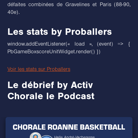
défaites combinées de Gravelines et Paris (88-90,
40e).
Les stats by Proballers
window.addEventListener(« load », (event) => {
PbGameBoxscoreUnitWidget.render() })
Voir les stats sur Proballers
Le débrief by Activ
Chorale le Podcast
Halle André-Vacheresse