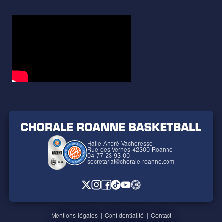
Halle André-Vacheresse
Rue des Vernes 42300 Roanne
04 77 23 93 00
secretariat@chorale-roanne.com
Mentions légales
|
Confidentialité
|
Contact