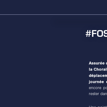
#FOS
Assurée 
la Chora
déplacem
journée d
encore po
rester dan