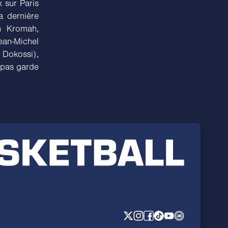
x sur Paris
la dernière
n Kromah,
an-Michel
 Dokossi),
d pas garde