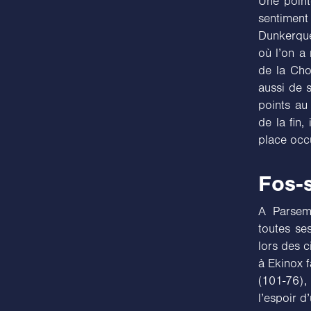
Une point
sentimen
Dunkerque
où l’on a 
de la Cho
aussi de s
points au
de la fin,
place occu
Fos-s
A Parsema
toutes se
lors des c
à Ekinox f
(101-76)
l’espoir d