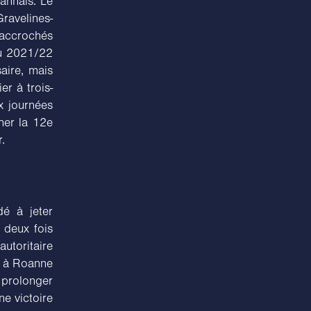
annais. Le
avelines-
 accrochés
cru 2021/22
aire, mais
er à trois-
x journées
cher la 12e
.
dé à jeter
 deux fois
autoritaire
re à Roanne
prolonger
ne victoire