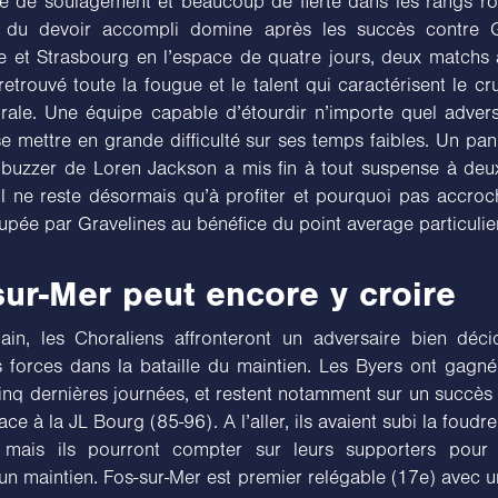
e de soulagement et beaucoup de fierté dans les rangs ro
t du devoir accompli domine après les succès contre Gr
 et Strasbourg en l’espace de quatre jours, deux matchs
retrouvé toute la fougue et le talent qui caractérisent le 
rale. Une équipe capable d’étourdir n’importe quel advers
e mettre en grande difficulté sur ses temps faibles. Un pani
 buzzer de Loren Jackson a mis fin à tout suspense à deu
 il ne reste désormais qu’à profiter et pourquoi pas accro
pée par Gravelines au bénéfice du point average particulier
ur-Mer peut encore y croire
in, les Choraliens affronteront un adversaire bien déci
s forces dans la bataille du maintien. Les Byers ont gagné
inq dernières journées, et restent notamment sur un succès 
ace à la JL Bourg (85-96). A l’aller, ils avaient subi la foud
, mais ils pourront compter sur leurs supporters pour 
’un maintien. Fos-sur-Mer est premier relégable (17e) avec u