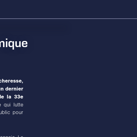
mique
cheresse,
n dernier
de la 33e
 qui lutte
ublic pour