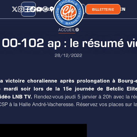
CALENDRIER
CLASSEMENT
LIEN
CHORA'
BOUTIQUE
BILLETTERIE
ACCUEIL
0-102 ap : le résumé v
28/12/2022
la victoire choralienne après prolongation à Bourg-
) mardi soir lors de la 15e journée de Betclic Elit
idéo LNB TV.
Rendez-vous jeudi 5 janvier à 20h avec la ré
P à la Halle André-Vacheresse. Réservez vos places sur la 