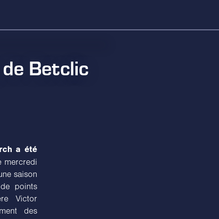
 de Betclic
ch a été
e mercredi
une saison
de points
re Victor
ement des