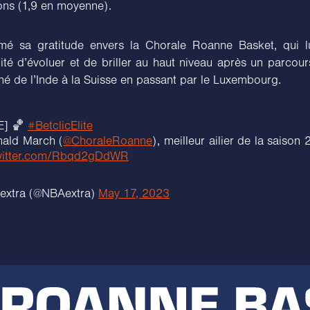
ions (1,9 en moyenne).
imé sa gratitude envers la Chorale Roanne Basket, qui lu
ité d’évoluer et de briller au haut niveau après un parcou
né de l’Inde à la Suisse en passant par le Luxembourg.
E] 🏀
#BetclicElite
ald March (
@ChoraleRoanne
), meilleur ailier de la saison
twitter.com/Rbqd2gDdWR
extra (@NBAextra)
May 17, 2023