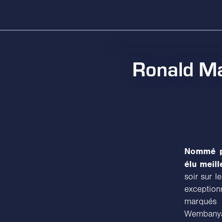
Ronald Mar
Nommé p
élu meill
soir sur 
exceptio
marqués 
Wembanya