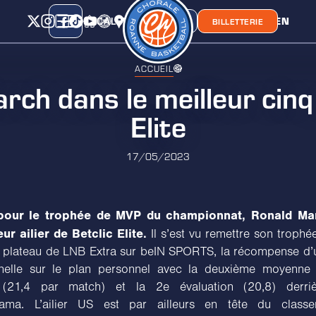
CALENDRIER
CLASSEMENT
LIEN
CHORA'
BOUTIQUE
BILLETTERIE
ACCUEIL
ch dans le meilleur cinq
Elite
17/05/2023
our le trophée de MVP du championnat, Ronald Mar
eur ailier de Betclic Elite.
Il s’est vu remettre son trophé
le plateau de LNB Extra sur beIN SPORTS, la récompense d’
nnelle sur le plan personnel avec la deuxième moyenne 
(21,4 par match) et la 2e évaluation (20,8) derriè
ma. L’ailier US est par ailleurs en tête du class