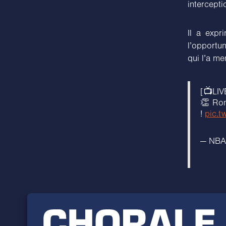
intercept
Il a expr
l’opportun
qui l’a me
[📺LIV
👏 Ron
!
pic.
— NBA