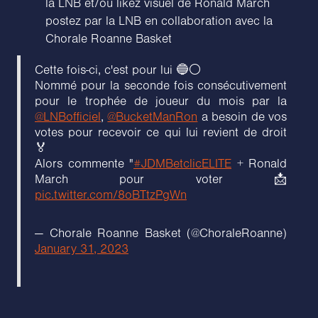
la LNB et/ou likez visuel de Ronald March
postez par la LNB en collaboration avec la
Chorale Roanne Basket
Cette fois-ci, c'est pour lui 🔵⚪
Nommé pour la seconde fois consécutivement
pour le trophée de joueur du mois par la
@LNBofficiel
,
@BucketManRon
a besoin de vos
votes pour recevoir ce qui lui revient de droit
🏅
Alors commente "
#JDMBetclicELITE
+ Ronald
March pour voter 📩
pic.twitter.com/8oBTtzPgWn
— Chorale Roanne Basket (@ChoraleRoanne)
January 31, 2023