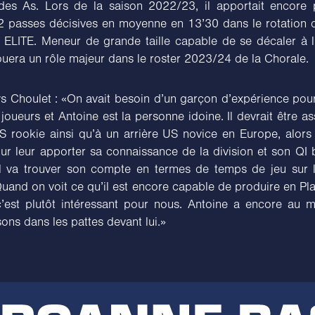
es As. Lors de la saison 2022/23, il apportait encore
 2 passes décisives en moyenne en 13’30 dans le rotation 
 ELITE. Meneur de grande taille capable de se décaler à l’
ouera un rôle majeur dans le roster 2023/24 de la Chorale.
s Choulet : «On avait besoin d’un garçon d’expérience pou
joueurs et Antoine est la personne idoine. Il devrait être a
 rookie ainsi qu’à un arrière US novice en Europe, alors
our leur apporter sa connaissance de la division et son QI 
l va trouver son compte en termes de temps de jeu sur 
Quand on voit ce qu’il est encore capable de produire en Pl
c’est plutôt intéressant pour nous. Antoine a encore au 
sons dans les pattes devant lui.»