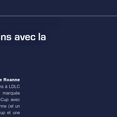
ns avec la
le Roanne
sons à LDLC
e marquée
oCup avec
nne (et un
up et une