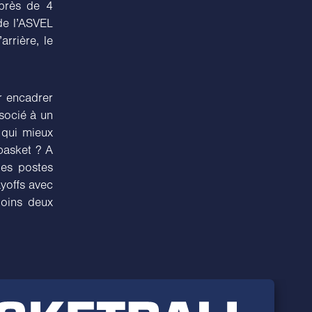
 près de 4
de l’ASVEL
arrière, le
r encadrer
ssocié à un
 qui mieux
basket ? A
les postes
ayoffs avec
moins deux