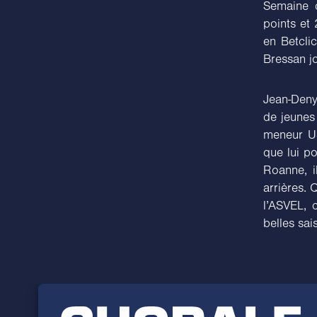
Semaine d
points et
en Betclic
Bressan j
Jean-Deny
de jeunes 
meneur US
que lui p
Roanne, i
arrières. 
l’ASVEL, 
belles sai