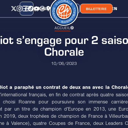
CALENDRIER
CLASSEMENT
LIEN
CHORA'
BOUTIQUE
BILLETTERIE
ACCUEIL
iot s’engage pour 2 saiso
Chorale
10/06/2023
Diot a paraphé un contrat de deux ans avec la Chora
’international français, en fin de contrat après quatre sai
 choisi Roanne pour poursuivre son immense carrièr
t par un titre de champion d’Europe en 2013, une Eur
n 2019, deux trophées de champion de France à Villeurba
ne à Valence), quatre Coupes de France, deux Leaders C