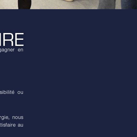
IRE
 gagner en
ibilité ou
rgie, nous
isfaire au