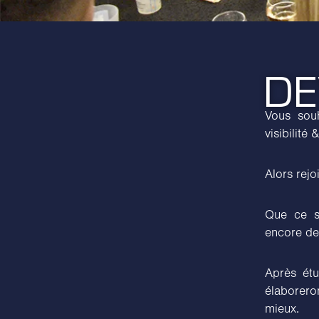
DE
Vous souh
visibilité
Alors rejo
Que ce so
encore des
Après étu
élaborero
mieux.