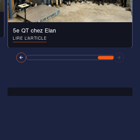
5e QT chez Elan
LIRE L'ARTICLE
Ensemble, faisons
grandir notre
communauté et portons
la Chorale vers de