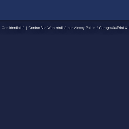
|
Confidentialité
|
Contact
Site Web réalisé par
Alexey Palkin
/
Garage404
Print &