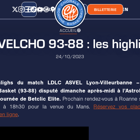
CALENDRIER
CLASSEMENT
LIEN
CHORA'
BOUTIQUE
BILLETTERIE
ACCUEIL
ELCHO 93-88 : les highl
24/10/2023
hlighs du match LDLC ASVEL Lyon-Villeurbanne –
asket (93-88) disputé dimanche après-midi à l’Astrob
journée de Betclic Elite.
Prochain rendez-vous à Roanne 
e à 18h30 pour la venue du Mans.
Réservez vos plac
 en ligne
.