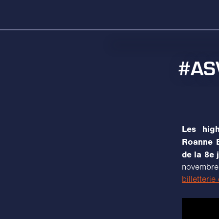
#ASV
Les hig
Roanne B
de la 8e 
novembr
billetterie