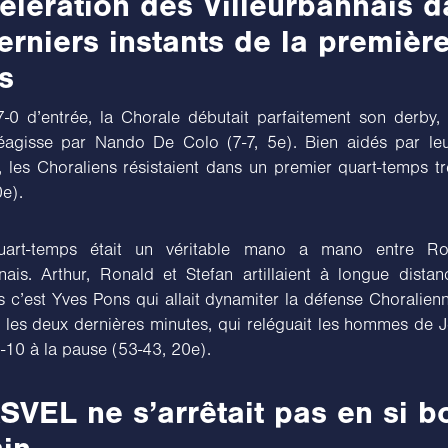
élération des Villeurbannais 
erniers instants de la première
s
-0 d’entrée, la Chorale débutait parfaitement son derby,
éagisse par Nando De Colo (7-7, 5e). Bien aidés par le
, les Choraliens résistaient dans un premier quart-temps tr
0e).
art-temps était un véritable mano a mano entre Ro
nnais. Arthur, Ronald et Stefan artillaient à longue distan
s c’est Yves Pons qui allait dynamiter la défense Choralien
 les deux dernières minutes, qui reléguait les hommes de 
-10 à la pause (53-43, 20e).
ASVEL ne s’arrêtait pas en si b