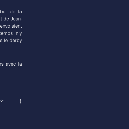
ébut de la
t de Jean-
envolaient
-temps n’y
ns le derby
ns avec la
) => {