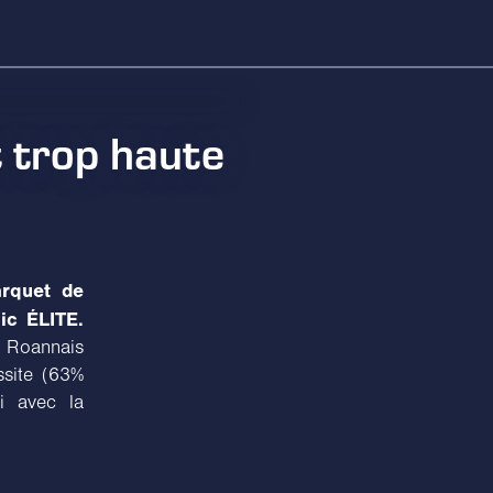
 trop haute
arquet de
ic ÉLITE.
 Roannais
ssite (63%
i avec la