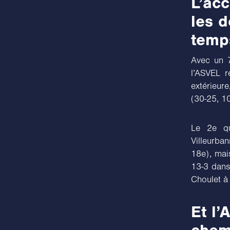
L’acc
les d
temp
Avec un 7
l’ASVEL r
extérieure
(30-25, 1
Le 2e qu
Villeurba
18e), mai
13-3 dans
Choulet à 
Et l’