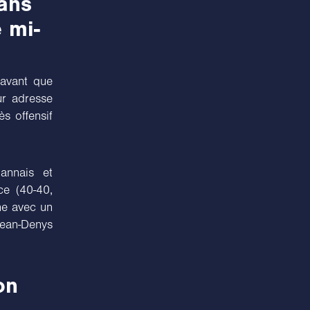
dans
 mi-
 avant que
ur adresse
ès offensif
annais et
ce (40-40,
ne avec un
Jean-Denys
on