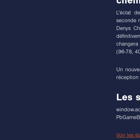
chem
L’éclat d
seconde m
Denys Cho
définitiv
changera r
(96-78, 4
Un nouvea
réception 
Les s
windo
PbGameBox
Voir les s