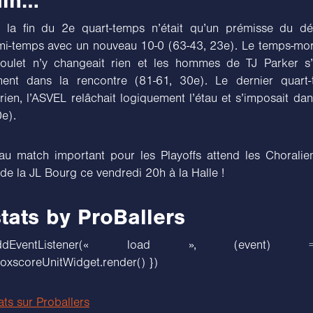
in…
e la fin du 2e quart-temps n’était qu’un prémisse du d
i-temps avec un nouveau 10-0 (63-43, 23e). Le temps-mor
ulet n’y changeait rien et les hommes de TJ Parker s’
ement dans la rencontre (81-61, 30e). Le dernier quart
ien, l’ASVEL relâchait logiquement l’étau et s’imposait da
0e).
u match important pour les Playoffs attend les Choralie
de la JL Bourg ce vendredi 20h à la Halle !
tats by ProBallers
w.addEventListener(« load », (event
scoreUnitWidget.render() })
tats sur Proballers