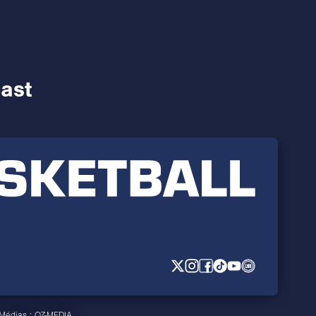
cast
 Médias :
OZ-MEDIA