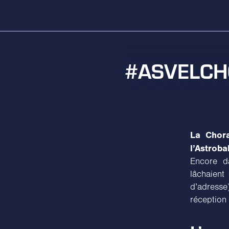
#ASVELCHO 
La Chora
l’Astrob
Encore d
lâchaient
d’adress
réception