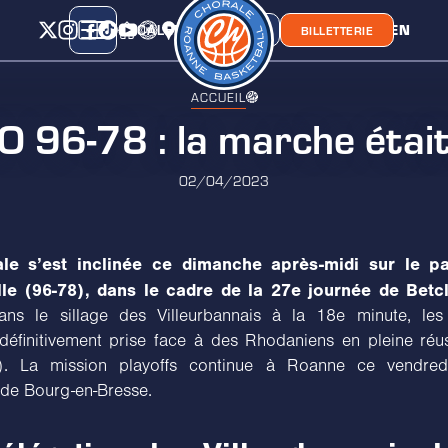
CALENDRIER
CLASSEMENT
LIEN
CHORA'
BOUTIQUE
BILLETTERIE
ACCUEIL
96-78 : la marche était
02/04/2023
le s’est inclinée ce dimanche après-midi sur le p
alle (96-78), dans le cadre de la 27e journée de Betcl
ans le sillage des Villeurbannais à la 18e minute, les
 définitivement prise face à des Rhodaniens en pleine réu
e). La mission playoffs continue à Roanne ce vendred
 de Bourg-en-Bresse.