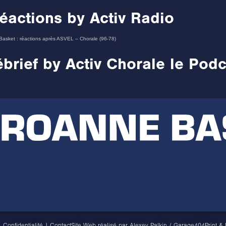
éactions by Activ Radio
Basket : réactions après ASVEL – Chorale (96-78)
brief by Activ Chorale le Pod
|
Confidentialité
|
Contact
Site Web réalisé par
Alexey Palkin
/
Garage404
Print &