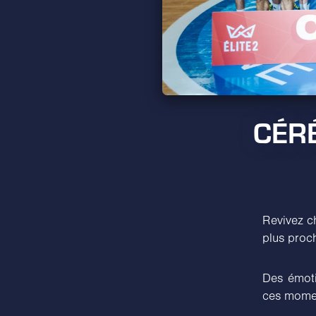
CÉRÉ
Revivez ch
plus proc
Des émoti
ces momen