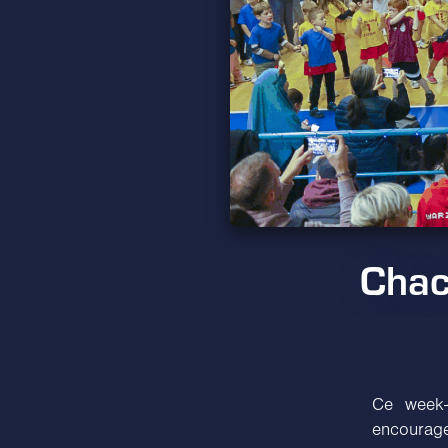
Chac
Ce week-
encourag