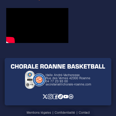
Halle André-Vacheresse
Rue des Vernes 42300 Roanne
04 77 23 93 00
secretariat@chorale-roanne.com
Mentions légales
|
Confidentialité
|
Contact