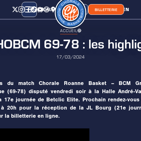
CALENDRIER
CLASSEMENT
LIEN
CHORA'
BOUTIQUE
BILLETTERIE
ACCUEIL
OBCM 69-78 : les highli
17/03/2024
hts du match Chorale Roanne Basket – BCM Gra
e (69-78) disputé vendredi soir à la Halle André-V
la 17e journée de Betclic Elite. Prochain rendez-vous
à 20h pour la réception de la JL Bourg (21e jour
 la billetterie en ligne.