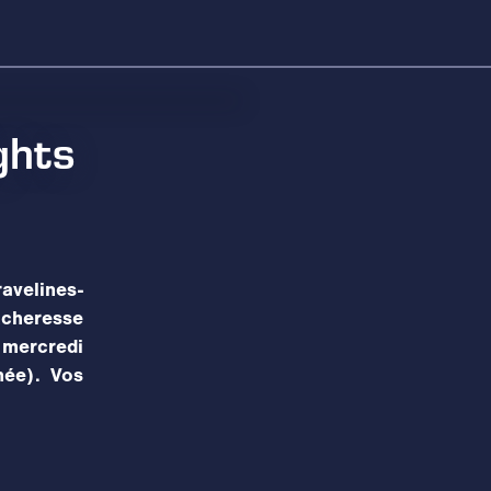
ghts
velines-
acheresse
 mercredi
née). Vos