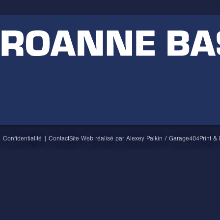
|
Confidentialité
|
Contact
Site Web réalisé par
Alexey Palkin
/
Garage404
Print &