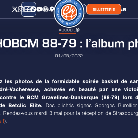
CALENDRIER
CLASSEMENT
LIEN
CHORA'
BOUTIQUE
BILLETTERIE
ACCUEIL
OBCM 88-79 : l’album p
01/05/2022
z les photos de la formidable soirée basket de sa
dré-Vacheresse, achevée en beauté par une victo
contre le BCM Gravelines-Dunkerque (88-79) lors 
de Betclic Elite.
Des clichés signés Georges Burellier
. Rendez-vous mardi 3 mai pour la réception de Strasbourg
 !
).