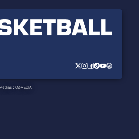
 Médias :
OZ-MEDIA