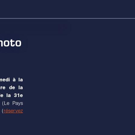
hoto
medi à la
ire de la
de la 31e
 (Le Pays
 (
réservez