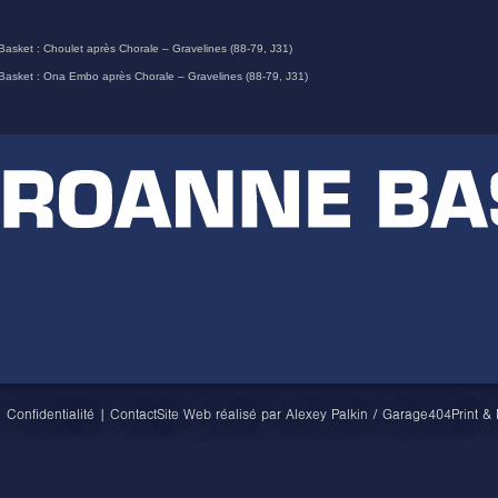
Basket : Choulet après Chorale – Gravelines (88-79, J31)
Basket : Ona Embo après Chorale – Gravelines (88-79, J31)
|
Confidentialité
|
Contact
Site Web réalisé par
Alexey Palkin
/
Garage404
Print &