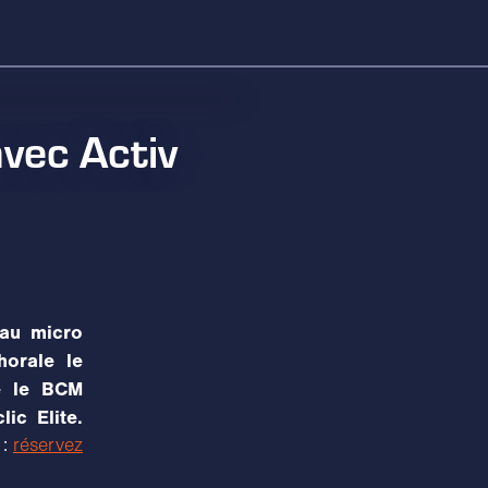
vec Activ
 au micro
horale le
re le BCM
ic Elite.
 :
réservez