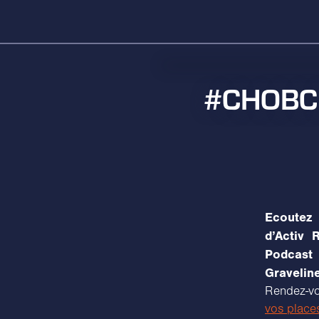
#CHOBCM 
Ecoutez 
d’Activ 
Podcast 
Gravelin
Rendez-vo
vos places