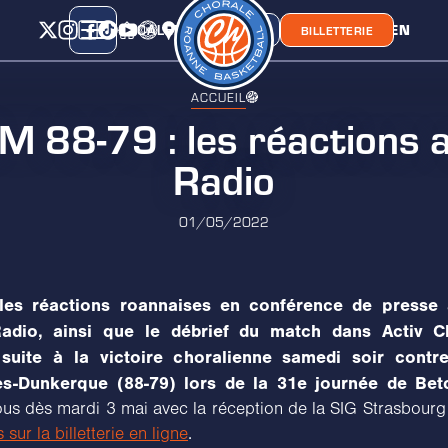
CALENDRIER
CLASSEMENT
LIEN
CHORA'
BOUTIQUE
BILLETTERIE
ACCUEIL
88-79 : les réactions a
Radio
01/05/2022
les réactions roannaises en conférence de presse
Radio, ainsi que le débrief du match dans Activ C
suite à la victoire choralienne samedi soir cont
es-Dunkerque (88-79) lors de la 31e journée de Betcl
us dès mardi 3 mai avec la réception de la SIG Strasbourg
 sur la billetterie en ligne
.