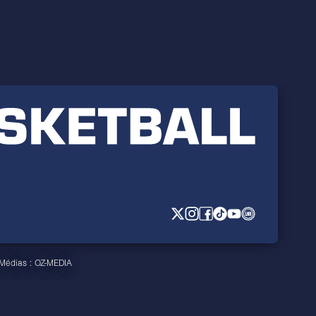
 Médias :
OZ-MEDIA