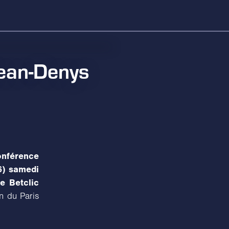
ean-Denys
onférence
6) samedi
e Betclic
n du Paris