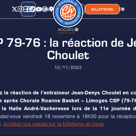
CALENDRIER
CLASSEMENT
LIEN
CHORA'
BOUTIQUE
BILLETTERIE
ACCUEIL
79-76 : la réaction de J
Choulet
12/11/2023
z la réaction de l’entraineur Jean-Denys Choulet en c
e après Chorale Roanne Basket – Limoges CSP (79-7
a la Halle André-Vacheresse lors de la 11e journée d
ez-vous vendredi 18 novembre à 18h30 pour la réceptio
l.
Achetez vos places sur la billetterie en ligne
.