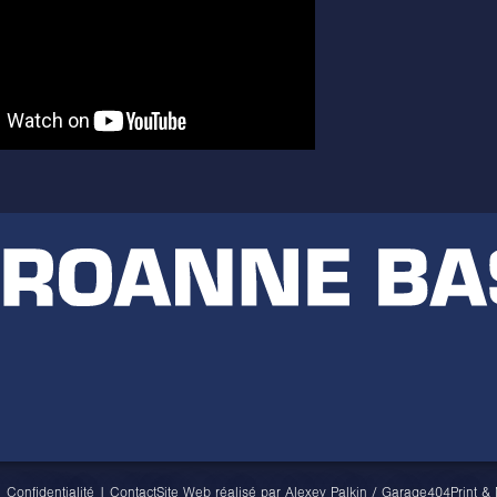
|
Confidentialité
|
Contact
Site Web réalisé par
Alexey Palkin
/
Garage404
Print &