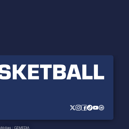
 Médias :
OZ-MEDIA