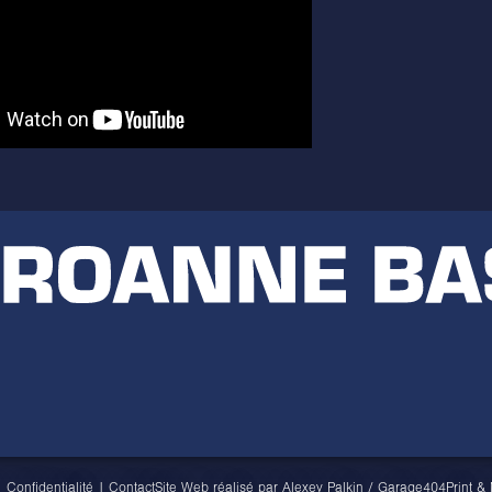
|
Confidentialité
|
Contact
Site Web réalisé par
Alexey Palkin
/
Garage404
Print &