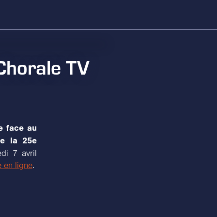
Chorale TV
e face au
de la 25e
i 7 avril
e en ligne
.