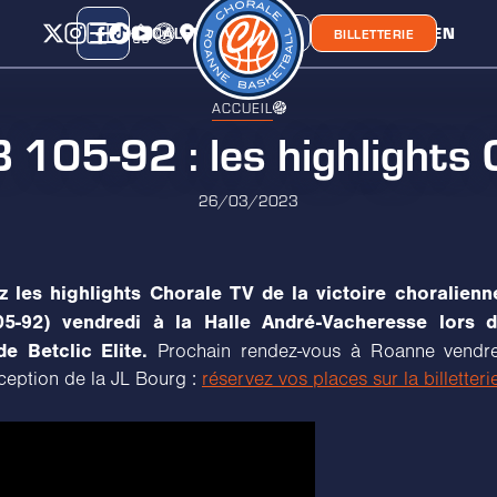
CALENDRIER
CLASSEMENT
LIEN
CHORA'
BOUTIQUE
BILLETTERIE
ACCUEIL
05-92 : les highlights 
26/03/2023
z les highlights Chorale TV de la victoire choralienn
5-92) vendredi à la Halle André-Vacheresse lors 
e Betclic Elite.
Prochain rendez-vous à Roanne vendred
ception de la JL Bourg :
réservez vos places sur la billetteri