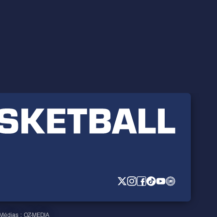
 Médias :
OZ-MEDIA