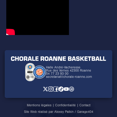
Halle André-Vacheresse
Rue des Vernes 42300 Roanne
04 77 23 93 00
secretariat@chorale-roanne.com
Mentions légales
|
Confidentialité
|
Contact
Site Web réalisé par
Alexey Palkin
/
Garage404