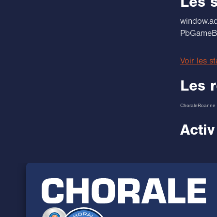
Les s
windo
PbGameBox
Voir les s
Les 
ChoraleRoanne
Activ