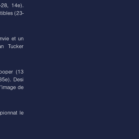
-28, 14e).
tibles (23-
nvie et un
an Tucker
Cooper (13
 35e). Desi
l’image de
pionnat le