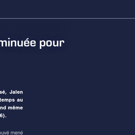
minuée pour
sé, Jalen
-temps au
uand même
6).
trouvé mené