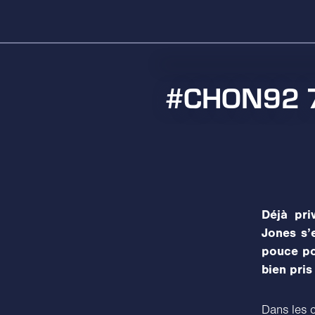
#CHON92 72
Déjà pri
Jones s’
pouce po
bien pris
Dans les c