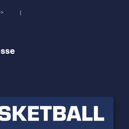
) => {
esse