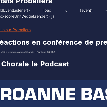
tats Proballers
w.addEventListener(« load », (event
scoreUnitWidget.render() })
tats sur Proballers
réactions en conférence de pr
·
J23 : réactions après Chorale – Nanterre (72-86)
 Chorale le Podcast