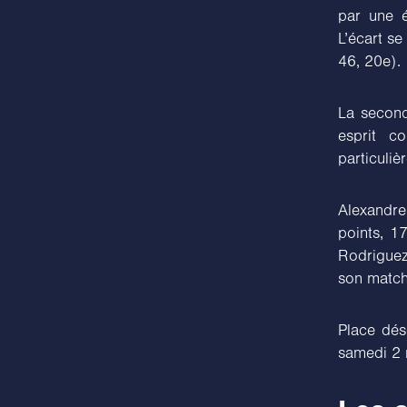
par une é
L’écart se
46, 20e).
La second
esprit c
particuliè
Alexandre
points, 17
Rodriguez
son match
Place dés
samedi 2 