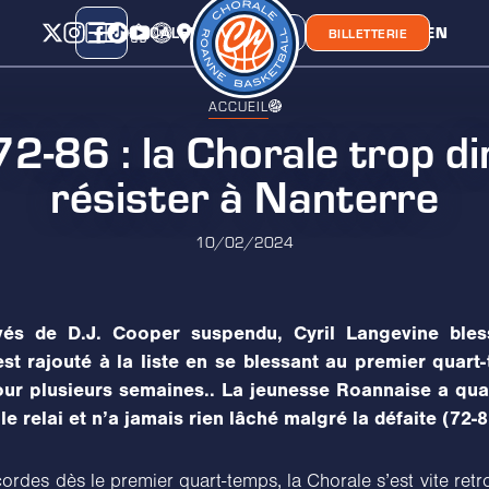
CALENDRIER
CLASSEMENT
LIEN
CHORA'
BOUTIQUE
BILLETTERIE
ACCUEIL
-86 : la Chorale trop di
résister à Nanterre
10/02/2024
vés de D.J. Cooper suspendu, Cyril Langevine bles
est rajouté à la liste en se blessant au premier quart
ur plusieurs semaines.. La jeunesse Roannaise a q
 le relai et n’a jamais rien lâché malgré la défaite (72-8
ordes dès le premier quart-temps, la Chorale s’est vite re