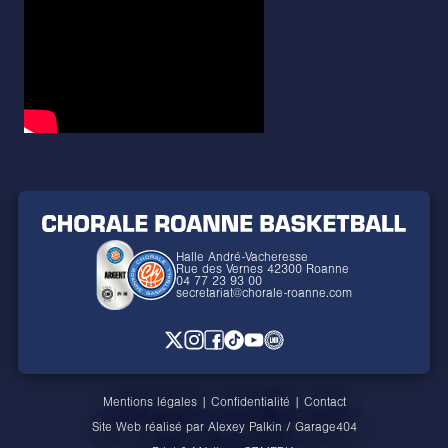
Halle André-Vacheresse
Rue des Vernes 42300 Roanne
04 77 23 93 00
secretariat@chorale-roanne.com
Mentions légales
|
Confidentialité
|
Contact
Site Web réalisé par
Alexey Palkin
/
Garage404