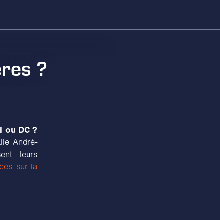
ères ?
l ou DC ?
lle André-
ent leurs
ces sur la