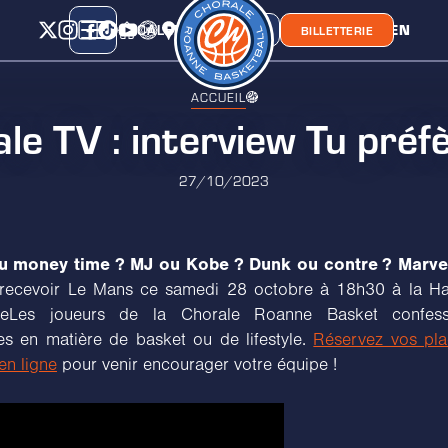
CALENDRIER
CLASSEMENT
LIEN
CHORA'
BOUTIQUE
BILLETTERIE
ACCUEIL
le TV : interview Tu préf
27/10/2023
ou money time ? MJ ou Kobe ? Dunk ou contre ? Marve
recevoir Le Mans ce samedi 28 octobre à 18h30 à la Ha
seLes joueurs de la Chorale Roanne Basket confess
es en matière de basket ou de lifestyle.
Réservez vos pla
 en ligne
pour venir encourager votre équipe !