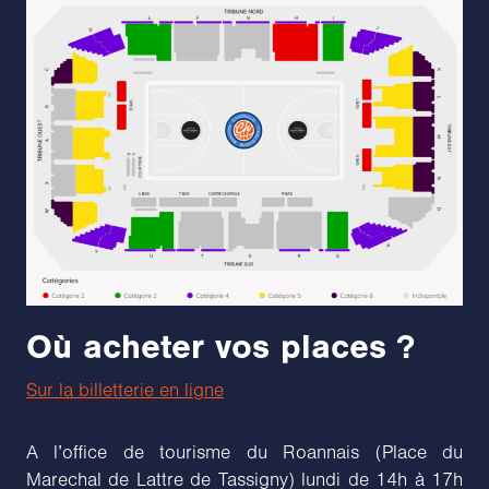
Où acheter vos places ?
Sur la billetterie en ligne
A l’office de tourisme du Roannais (Place du
Marechal de Lattre de Tassigny) lundi de 14h à 17h