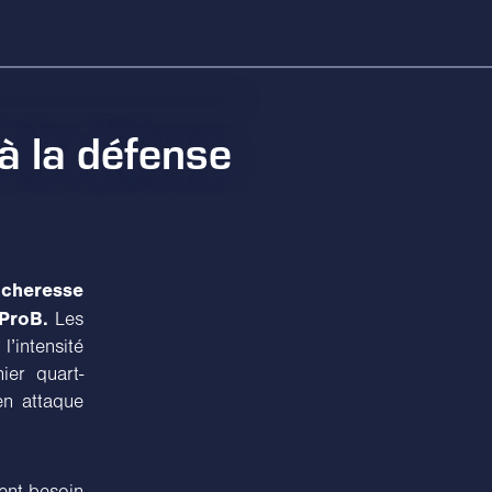
à la défense
acheresse
 ProB.
Les
’intensité
ier quart-
en attaque
ent besoin