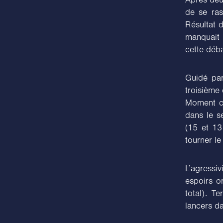
de se ras
Résultat d
manquait 
cette déba
Guidé par
troisième 
Moment ch
dans le s
(15 et 13 
tourner le
L’agressi
espoirs o
total). T
lancers d