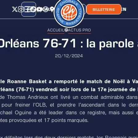
CALENDRIER
CLASSEMENT
LIEN
CHORA'
BOUTIQUE
BILLETTERIE
ACCUEIL
ACTUS PRO
Orléans 76-71 : la parole 
20/12/2024
le Roanne Basket a remporté le match de Noël à V
léans (76-71) vendredi soir lors de la 17e journée de
 Thomas Andrieux ont livré un combat admirable dans l
 pour freiner l’OLB, et prendre l’ascendant dans le dern
chael Oguine a été leader dans ce registre, mais aussi 
utes provoquées et 17 points marqués.
x défaites lors des deux derniers matchs, les Roannais avai