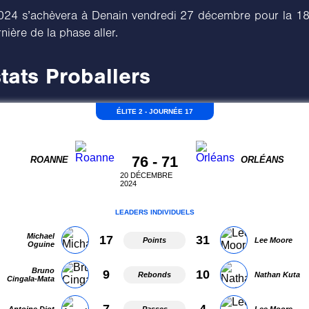
024 s’achèvera à Denain vendredi 27 décembre pour la 18
rnière de la phase aller.
tats Proballers