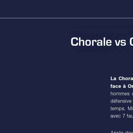
Chorale vs 
La Chora
face à Or
hommes de
défensive
temps. Mi
avec 7 fa
Après deu