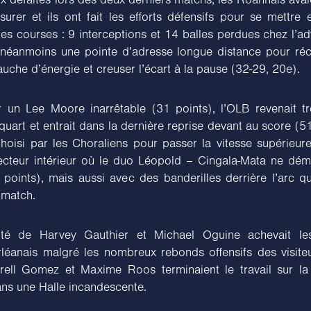
surer et ils ont fait les efforts défensifs pour se mettre 
es courses : 9 interceptions et 14 balles perdues chez l’adv
néanmoins une pointe d’adresse longue distance pour r
uche d’énergie et creuser l’écart à la pause (32-29, 20e).
 un Lee Moore inarrêtable (31 points), l’OLB revenait tr
quart et entrait dans la dernière reprise devant au score (5
oisi par les Choraliens pour passer la vitesse supérieure,
ecteur intérieur où le duo Léopold – Cingala-Mata ne démé
points), mais aussi avec des banderilles derrière l’arc qu
 match.
vité de Harvey Gauthier et Michael Oguine achevait le
rléanais malgré les nombreux rebonds offensifs des visite
errell Gomez et Maxime Roos terminaient le travail sur la
ans une Halle incandescente.