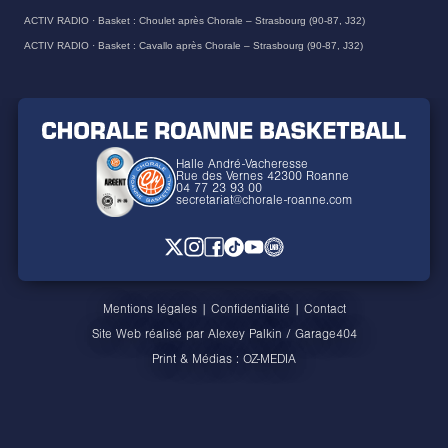
ACTIV RADIO
·
Basket : Choulet après Chorale – Strasbourg (90-87, J32)
ACTIV RADIO
·
Basket : Cavallo après Chorale – Strasbourg (90-87, J32)
Halle André-Vacheresse
Rue des Vernes 42300 Roanne
04 77 23 93 00
secretariat@chorale-roanne.com
Mentions légales
|
Confidentialité
|
Contact
Site Web réalisé par
Alexey Palkin
/
Garage404
Print & Médias :
OZ-MEDIA