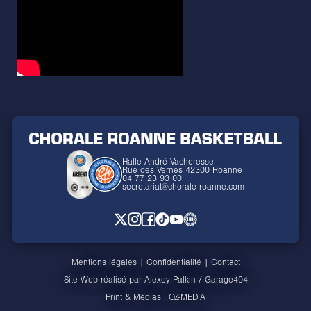
Halle André-Vacheresse
Rue des Vernes 42300 Roanne
04 77 23 93 00
secretariat@chorale-roanne.com
Mentions légales
|
Confidentialité
|
Contact
Site Web réalisé par
Alexey Palkin
/
Garage404
Print & Médias :
OZ-MEDIA