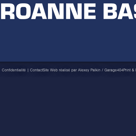
|
Confidentialité
|
Contact
Site Web réalisé par
Alexey Palkin
/
Garage404
Print &