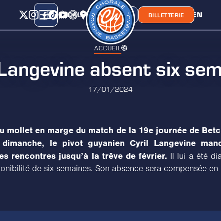
CALENDRIER
CLASSEMENT
LIEN
CHORA'
BOUTIQUE
BILLETTERIE
ACCUEIL
 Langevine absent six se
17/01/2024
u mollet en marge du match de la 19e journée de Betcli
dimanche, le pivot guyanien Cyril Langevine man
s rencontres jusqu’à la trêve de février.
Il lui a été d
ponibilité de six semaines. Son absence sera compensée en 