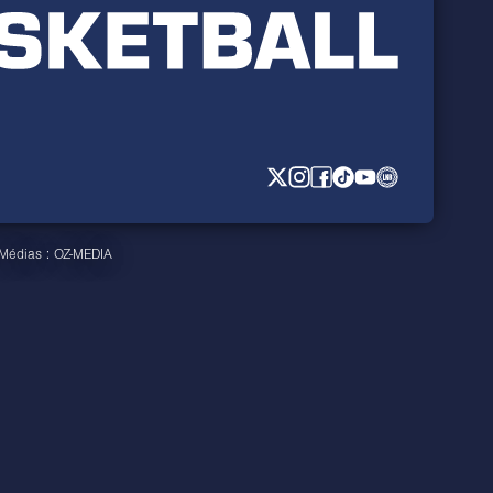
 Médias :
OZ-MEDIA