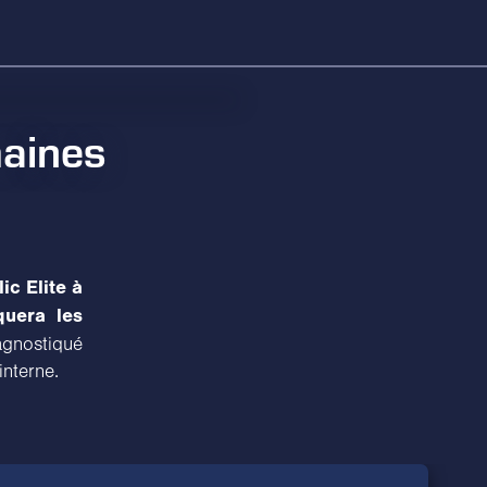
maines
c Elite à
quera les
iagnostiqué
interne.