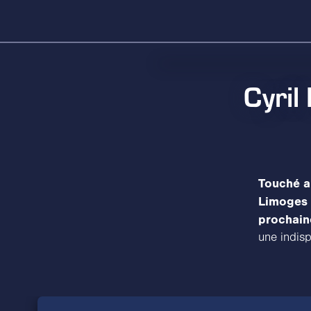
Cyril
Touché a
Limoges 
prochaine
une indis