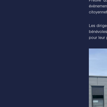
Preuve qu
évènement 
citoyennet
Les dirig
bénévoles
pour leur 