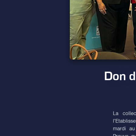
Don du
La colle
l’Etablis
mardi au