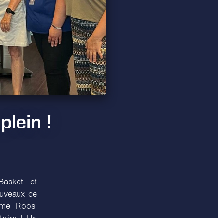
plein !
Basket et
ouveaux ce
ime Roos.