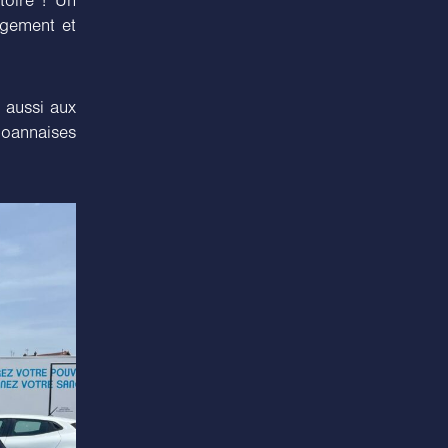
toire ! Un
gagement et
 aussi aux
Roannaises