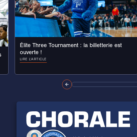
Élite Three Tournament : la billetterie est
ouverte !
s
LIRE L'ARTICLE