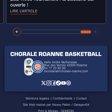
ouverte !
LIRE L'ARTICLE
Halle André-Vacheresse
Rue des Vernes 42300 Roanne
04 77 23 93 00
secretariat@chorale-roanne.com
Mentions légales
|
Confidentialité
|
Contact
Site Web réalisé par
Alexey Palkin
/
Garage404
Print & Médias :
OZ-MEDIA