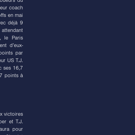
joueurs du
leur coach
offs en mai
vec déjà 9
n attendant
, le Paris
ent d’eux-
points par
ur US T.J.
c ses 16,7
,7 points à
x victoires
er et T.J.
 aura pour