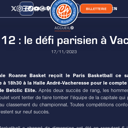
CALENDRIER
CLASSEMENT
LIEN
CHORA'
BOUTIQUE
BILLETTERIE
ACCUEIL
12 : le défi parisien à V
17/11/2023
le Roanne Basket reçoit le Paris Basketball ce 
 à 18h30 à la Halle André-Vacheresse pour le compte 
e Betclic Elite.
Après deux succès de rang, les hommes
let vont tenter de faire tomber l’équipe de la capitale qui 
au classement du championnat. Toutes compétitions confo
restent sur neuf succès.