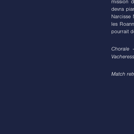
mission d
devra pian
Narcisse 
les Roanna
pourrait 
Chorale 
Vacheress
Match ret