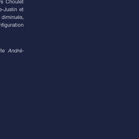
ys Choulet
e-Justin et
 diminués,
nfiguration
le André-