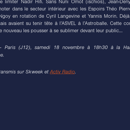
e limiter Nadir Hifi. Sans Nuni Omot (ischios), Jean-Den
oter dans le secteur intérieur avec les Espoirs Théo Pierr
Ngoy en rotation de Cyril Langevine et Yannis Morin. Déjà
is avaient su tenir tête à l’ASVEL à l’Astroballe. Cette co
de nouveau les pousser à se sublimer devant leur public…
– Paris (J12), samedi 18 novembre à 18h30 à la Hal
e.
ransmis sur Skweek et
Activ Radio
.