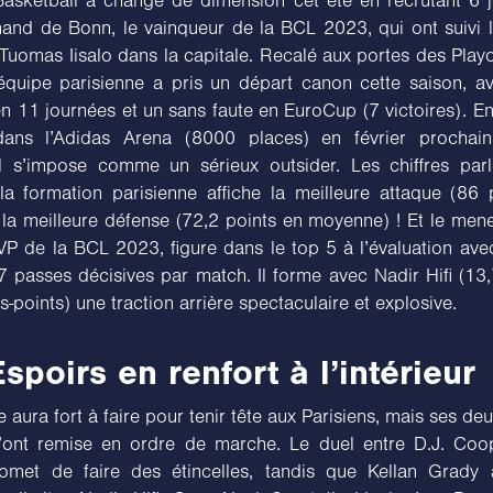
Basketball a changé de dimension cet été en recrutant 6 
mand de Bonn, le vainqueur de la BCL 2023, qui ont suivi 
 Tuomas Iisalo dans la capitale. Recalé aux portes des Play
l’équipe parisienne a pris un départ canon cette saison, a
en 11 journées et un sans faute en EuroCup (7 victoires). E
dans l’Adidas Arena (8000 places) en février prochain
l s’impose comme un sérieux outsider. Les chiffres parl
a formation parisienne affiche la meilleure attaque (86 
 la meilleure défense (72,2 points en moyenne) ! Et le mene
VP de la BCL 2023, figure dans le top 5 à l’évaluation ave
7 passes décisives par match. Il forme avec Nadir Hifi (13
s-points) une traction arrière spectaculaire et explosive.
spoirs en renfort à l’intérieur
 aura fort à faire pour tenir tête aux Parisiens, mais ses deu
’ont remise en ordre de marche. Le duel entre D.J. Coop
omet de faire des étincelles, tandis que Kellan Grady