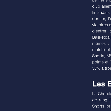
Le Paris 
club alle
finlandais
dernier, 
victoires 
d’entrer 
Basketbal
mêmes : l
match) et
Shorts, M
points et 
37% à troi
Les E
La Chorale
de rang l
Shorts pr