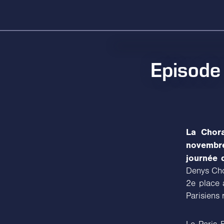
Episode 
La Chora
novembre
journée d
Denys Chou
2e place 
Parisiens 