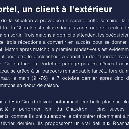
rtel, un client à l’extérieur
 de la situation a provoqué un séisme cette semaine, la r
st là : la Chorale est enlisée dans la zone rouge et seules de
 à en sortir. Trois matchs à domicile attendent les coéquipie
, trois réceptions à convertir en succès pour se donner d
t. Match après match : le premier rendez-vous est évidemme
 il peut être le déclencheur à condition de l’aborder avec
e. Car en face, Le Portel ne partage pas les mêmes traca
acquise grâce à un parcours remarquable lancé… lors du ma
haut la main (91-76) le 7 octobre dernier après cinq d
 matchs en début de saison.
s d’Eric Girard doivent notamment leur belle place au cl
acité à performer loin du Chaudron : cinq succès
nts, comme ils ont su encore le démontrer récemment à 
février dernier). Ils proposeront un vrai défi aux Roanna