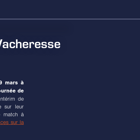
 Vacheresse
 9 mars à
ournée de
ntérim de
e sur leur
e match à
ces sur la