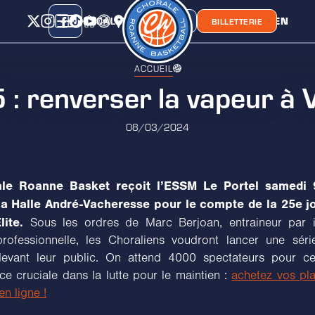
CALENDRIER
CLASSEMENT
LIEN
CHORA'
BOUTIQUE
BILLETTERIE
ACCUEIL
 : renverser la vapeur à
08/03/2024
le Roanne Basket reçoit l’ESSM Le Portel samedi
la Halle André-Vacheresse pour le compte de la 25e j
lite.
Sous les ordres de Marc Berjoan, entraineur par i
professionnelle, les Choraliens voudront lancer une séri
devant leur public. On attend 4000 spectateurs pour c
ce cruciale dans la lutte pour le maintien :
achetez vos pla
 en ligne !