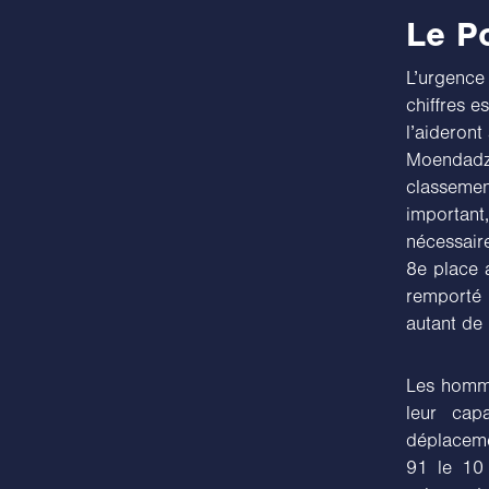
Le Po
L’urgence
chiffres e
l’aideront
Moendadze
classemen
important,
nécessair
8e place 
remporté 
autant de
Les homme
leur cap
déplaceme
91 le 10 