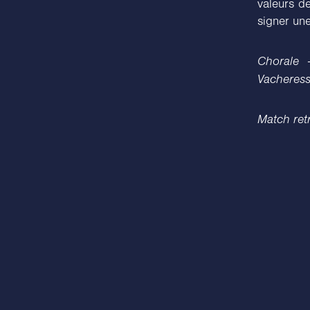
valeurs de
signer une
Chorale 
Vacheress
Match ret