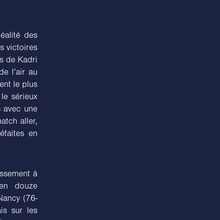
éalité des
s victoires
rs de Kadri
e l’air au
nt le plus
 le sérieux
s avec une
tch aller,
éfaites en
assement à
 en douze
Nancy (76-
is sur les