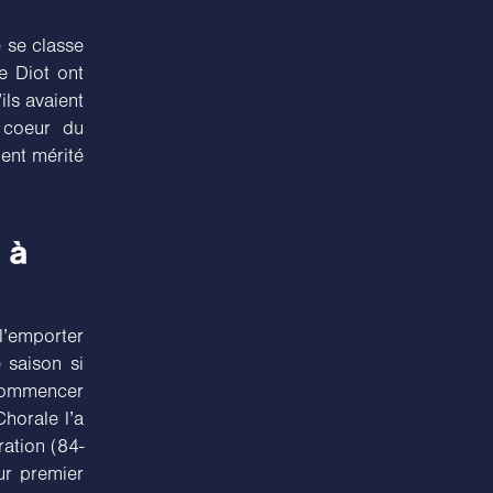
e se classe
e Diot ont
ils avaient
 coeur du
ient mérité
 à
 l’emporter
 saison si
 commencer
Chorale l’a
ration (84-
ur premier