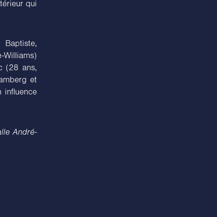
térieur qui
 Baptiste,
-Williams)
c (28 ans,
Bamberg et
 influence
lle André-