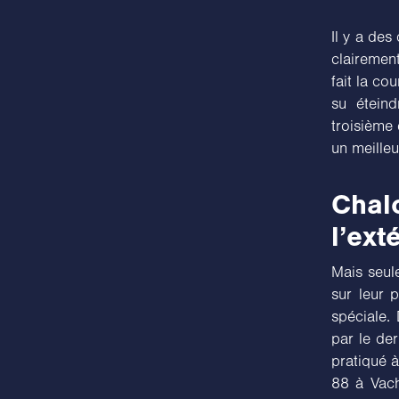
Il y a des
clairemen
fait la co
su étein
troisième 
un meilleu
Chal
l’ext
Mais seule
sur leur 
spéciale.
par le der
pratiqué à
88 à Vach