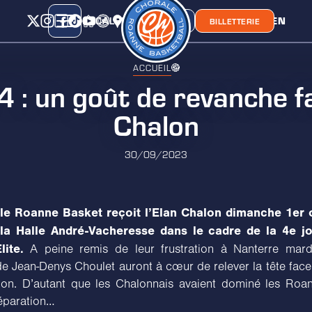
CALENDRIER
CLASSEMENT
LIEN
CHORA'
BOUTIQUE
BILLETTERIE
ACCUEIL
4 : un goût de revanche fa
Chalon
30/09/2023
le Roanne Basket reçoit l’Elan Chalon dimanche 1er 
la Halle André-Vacheresse dans le cadre de la 4e j
lite.
A peine remis de leur frustration à Nanterre mardi
 Jean-Denys Choulet auront à cœur de relever la tête fac
on. D’autant que les Chalonnais avaient dominé les Roa
réparation…