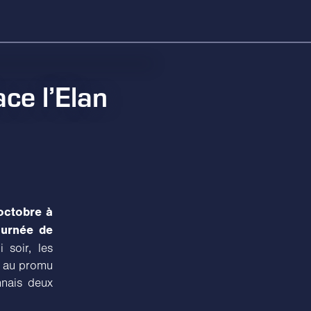
ce l’Elan
octobre à
ournée de
 soir, les
e au promu
nnais deux