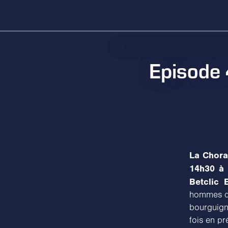
Episode 
La Chora
14h30 à 
Betclic E
hommes de
bourguign
fois en p