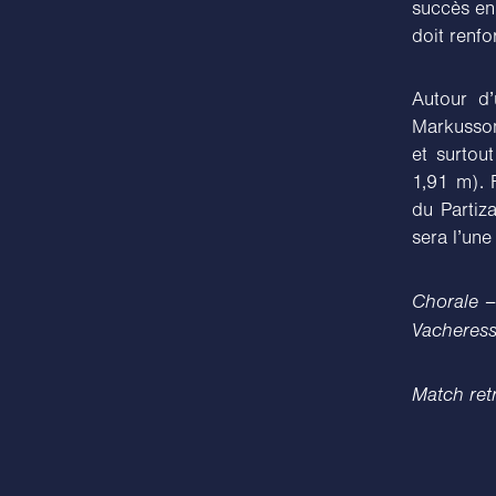
succès en 
doit renfo
Autour d’
Markusson
et surtou
1,91 m). 
du Partiz
sera l’une
Chorale –
Vacheress
Match ret