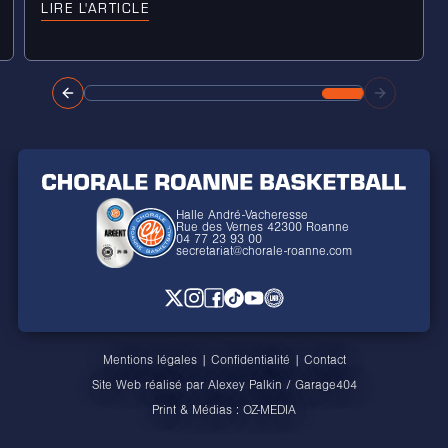
LIRE L'ARTICLE
Halle André-Vacheresse
Rue des Vernes 42300 Roanne
04 77 23 93 00
secretariat@chorale-roanne.com
Mentions légales
|
Confidentialité
|
Contact
Site Web réalisé par
Alexey Palkin
/
Garage404
Print & Médias :
OZ-MEDIA