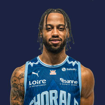
Depuis 2025 - Chorale Roanne Basket (Élite 2)
2024-25 - Poitiers (ProB), Niagara River Lions
(Canada)
2023-24 - Niagara River Lions (Canada)
2022-23 - Hamilton Honey Badgers (BCL Am.),
Niagara River Lions (Canada), Westchester Knicks
(USA-2)
2021-22 - Lavrio (Grèce), KTP-Basket (Finlande),
Newfoundland Growlers (Canada)
2020-21 - Georgetown Hoyas (NCAA)
2019-20 - Georgetown Hoyas (NCAA)
2018-19 - Georgetown Hoyas (NCAA)
2017-18 - Georgetown Hoyas (NCAA)