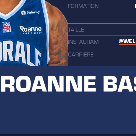
FORMATION
TAILLE
@WEL
INSTAGRAM
CARRIÈRE
2026 - Chorale Roanne Basket (Be
2025-2026 - Le Mans Sarthe Baske
2024-2025 - CSM CSU Oradea (R
2023-2024 - BAXI Manresa (Espa
2019-2023 - Sporting Clube de P
Liga Betclic / LPB)
2017-2019 - U.D. Oliveirense Car
2016-2017 - Tskaltubo (Géorgie 
2015-2016 - University of Alaska
2014-2015 - Adams State Univers
2012-2014 - City College of San 
2011-2012 - Mt. Edgecumbe High