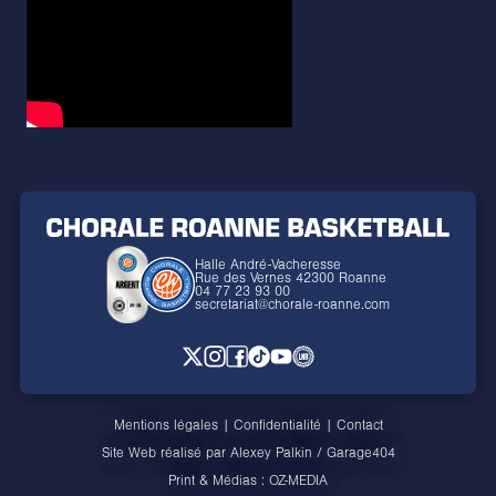
Halle André-Vacheresse
Rue des Vernes 42300 Roanne
04 77 23 93 00
secretariat@chorale-roanne.com
Mentions légales
|
Confidentialité
|
Contact
Site Web réalisé par
Alexey Palkin
/
Garage404
Print & Médias :
OZ-MEDIA