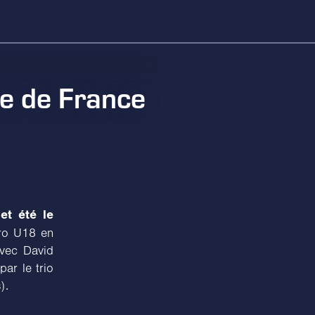
pe de France
et été le
uro U18 en
avec David
par le trio
).