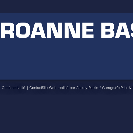
|
Confidentialité
|
Contact
Site Web réalisé par
Alexey Palkin
/
Garage404
Print &