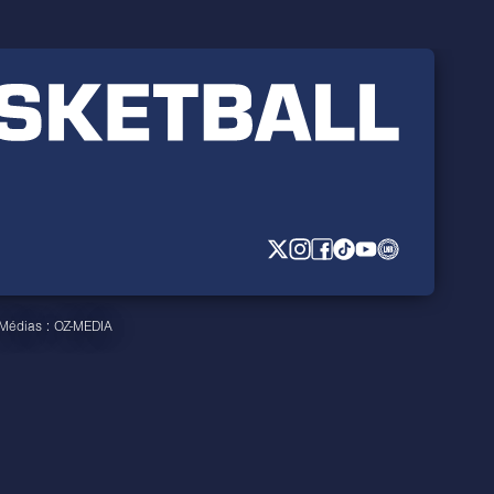
 Médias :
OZ-MEDIA