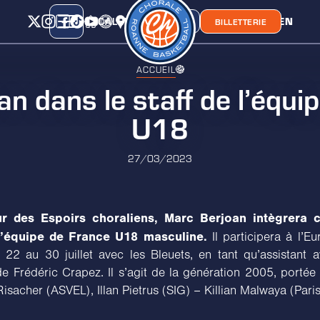
CALENDRIER
CLASSEMENT
LIEN
CHORA'
BOUTIQUE
BILLETTERIE
ACCUEIL
n dans le staff de l’équi
U18
27/03/2023
ur des Espoirs choraliens, Marc Berjoan intègrera c
 l’équipe de France U18 masculine.
Il participera à l’E
 22 au 30 juillet avec les Bleuets, en tant qu’assistant 
 Frédéric Crapez. Il s’agit de la génération 2005, portée 
isacher (ASVEL), Illan Pietrus (SIG) – Killian Malwaya (Paris