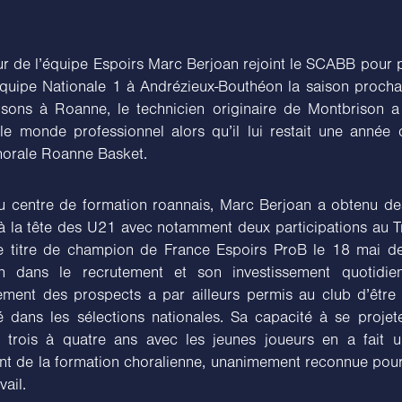
eur de l’équipe Espoirs Marc Berjoan rejoint le SCABB pour 
équipe Nationale 1 à Andrézieux-Bouthéon la saison procha
isons à Roanne, le technicien originaire de Montbrison a
 le monde professionnel alors qu’il lui restait une année 
horale Roanne Basket.
u centre de formation roannais, Marc Berjoan a obtenu des
à la tête des U21 avec notamment deux participations au 
le titre de champion de France Espoirs ProB le 18 mai de
ion dans le recrutement et son investissement quotidie
ment des prospects a par ailleurs permis au club d’être
é dans les sélections nationales. Sa capacité à se projet
 trois à quatre ans avec les jeunes joueurs en a fait 
nt de la formation choralienne, unanimement reconnue pour 
vail.