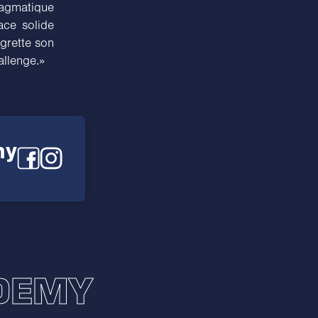
ragmatique
ace solide
egrette son
allenge.»
my
ADEMY