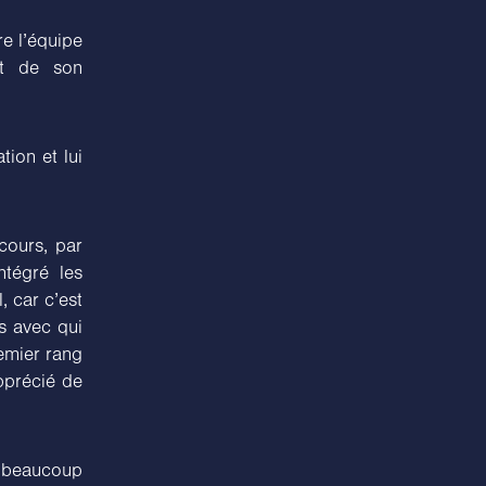
re l’équipe
nt de son
tion et lui
cours, par
ntégré les
, car c’est
es avec qui
emier rang
pprécié de
i beaucoup