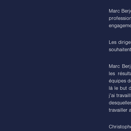
Marc Berjo
professi
engagemen
Les dirige
souhaitent
Marc Berj
les résul
équipes de
là le but 
j’ai trav
desquelle
travailler
Christoph