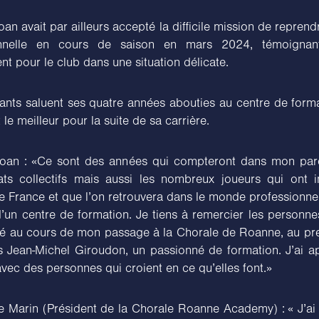
an avait par ailleurs accepté la difficile mission de reprend
onnelle en cours de saison en mars 2024, témoigna
t pour le club dans une situation délicate.
ants saluent ses quatre années abouties au centre de forma
 le meilleur pour la suite de sa carrière.
oan : «Ce sont des années qui compteront dans mon par
tats collectifs mais aussi les nombreux joueurs qui ont i
 France et que l’on retrouvera dans le monde professionnel
d’un centre de formation. Je tiens à remercier les personn
aillé au cours de mon passage à la Chorale de Roanne, au pr
s Jean-Michel Giroudon, un passionné de formation. J’ai a
 avec des personnes qui croient en ce qu’elles font.»
e Marin (Président de la Chorale Roanne Academy) : « J’a