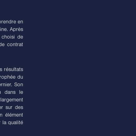
prendre en
ine. Après
 choisi de
de contrat
 résultats
Trophée du
rnier. Son
n dans le
 largement
er sur des
un élément
la qualité