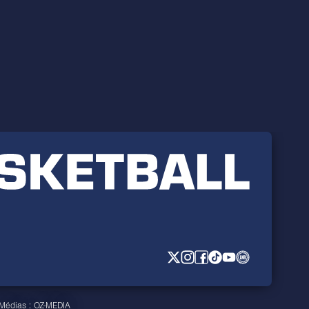
 Médias :
OZ-MEDIA