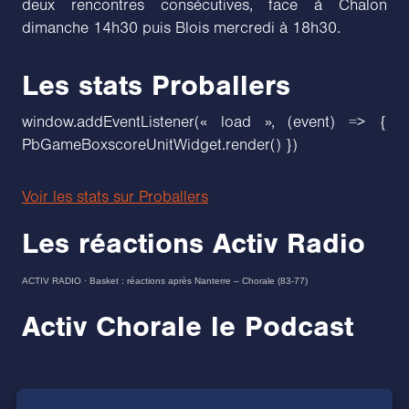
deux rencontres consécutives, face à Chalon
dimanche 14h30 puis Blois mercredi à 18h30.
Les stats Proballers
window.addEventListener(« load », (event) => {
PbGameBoxscoreUnitWidget.render() })
Voir les stats sur Proballers
Les réactions Activ Radio
ACTIV RADIO
·
Basket : réactions après Nanterre – Chorale (83-77)
Activ Chorale le Podcast